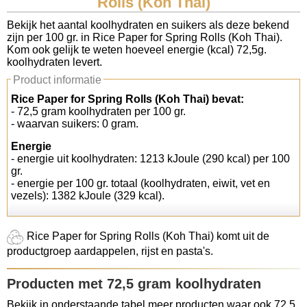
Rolls (Koh Thai)
Koolhydraten tellen
Bekijk het aantal koolhydraten en suikers als deze bekend
zijn per 100 gr. in Rice Paper for Spring Rolls (Koh Thai).
Kom ook gelijk te weten hoeveel energie (kcal) 72,5g.
Links
koolhydraten levert.
Product informatie
Rice Paper for Spring Rolls (Koh Thai) bevat:
- 72,5 gram koolhydraten per 100 gr.
- waarvan suikers: 0 gram.
Energie
- energie uit koolhydraten: 1213 kJoule (290 kcal) per 100
gr.
- energie per 100 gr. totaal (koolhydraten, eiwit, vet en
vezels): 1382 kJoule (329 kcal).
Rice Paper for Spring Rolls (Koh Thai) komt uit de
productgroep aardappelen, rijst en pasta's.
Producten met 72,5 gram koolhydraten
Bekijk in onderstaande tabel meer producten waar ook 72,5