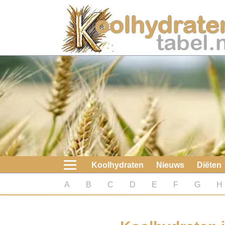
Home
Koolhydraten
Nieuws
Koolhydraatarme diëten
Boeken
Koolhydraten
Nieuws
Diëten
koolhydraatarme diëten
A
B
C
D
E
F
G
H
Diabetes test
Koolhydraten test