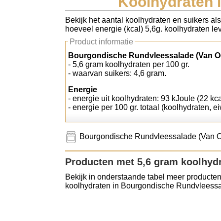
Koolhydraten 
Koolhydraten tellen
Bekijk het aantal koolhydraten en suikers a
hoeveel energie (kcal) 5,6g. koolhydraten lev
Links
Product informatie
Bourgondische Rundvleessalade (Van Oe
- 5,6 gram koolhydraten per 100 gr.
- waarvan suikers: 4,6 gram.
Energie
- energie uit koolhydraten: 93 kJoule (22 kca
- energie per 100 gr. totaal (koolhydraten, ei
Bourgondische Rundvleessalade (Van Oer
Producten met 5,6 gram koolhyd
Bekijk in onderstaande tabel meer producten
koolhydraten in Bourgondische Rundvleessa