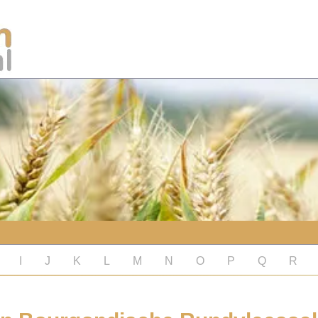
I
J
K
L
M
N
O
P
Q
R