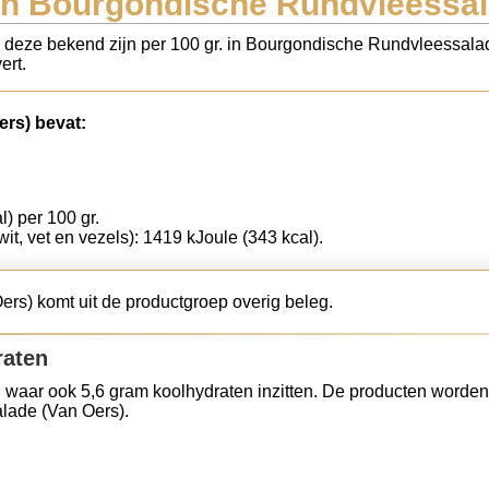
in Bourgondische Rundvleessal
ls deze bekend zijn per 100 gr. in Bourgondische Rundvleessala
ert.
rs) bevat:
l) per 100 gr.
wit, vet en vezels): 1419 kJoule (343 kcal).
s) komt uit de productgroep overig beleg.
raten
 waar ook 5,6 gram koolhydraten inzitten. De producten worden
lade (Van Oers).