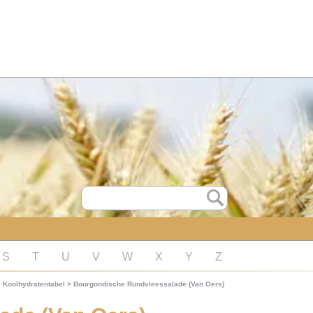
S
T
U
V
W
X
Y
Z
Koolhydratentabel
>
Bourgondische Rundvleessalade (Van Oers)