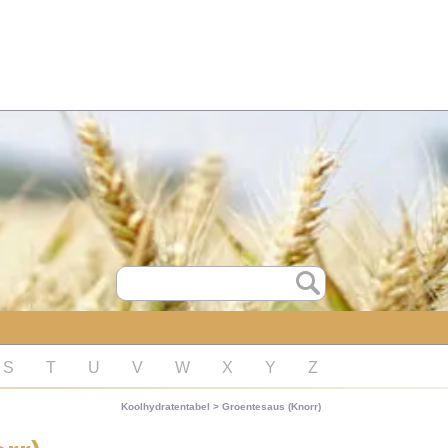
S
T
U
V
W
X
Y
Z
Koolhydratentabel
>
Groentesaus (Knorr)