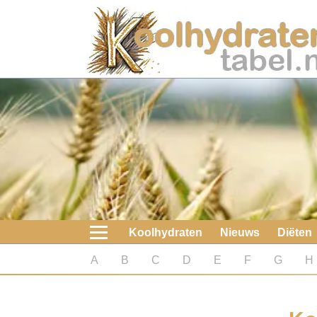
Home
Koolhydraten
Nieuws
Koolhydraatarme diëten
Boeken
Koolhydraten
Nieuws
Diëten
koolhydraatarme diëten
A
B
C
D
E
F
G
H
Diabetes test
Koolhydraten test