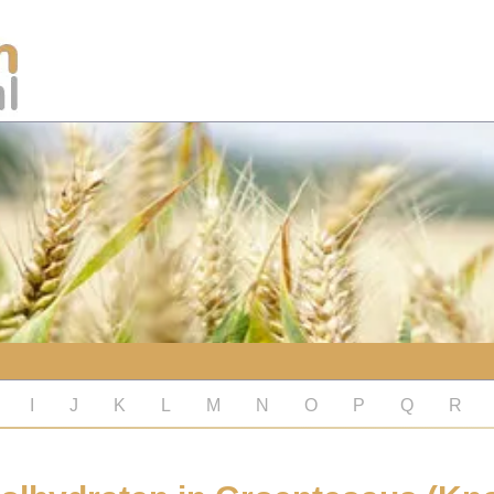
I
J
K
L
M
N
O
P
Q
R