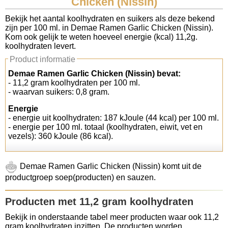
Chicken (Nissin)
Koolhydraten tellen
Bekijk het aantal koolhydraten en suikers als deze bekend
zijn per 100 ml. in Demae Ramen Garlic Chicken (Nissin).
Kom ook gelijk te weten hoeveel energie (kcal) 11,2g.
Links
koolhydraten levert.
Product informatie
Demae Ramen Garlic Chicken (Nissin) bevat:
- 11,2 gram koolhydraten per 100 ml.
- waarvan suikers: 0,8 gram.
Energie
- energie uit koolhydraten: 187 kJoule (44 kcal) per 100 ml.
- energie per 100 ml. totaal (koolhydraten, eiwit, vet en
vezels): 360 kJoule (86 kcal).
Demae Ramen Garlic Chicken (Nissin) komt uit de
productgroep soep(producten) en sauzen.
Producten met 11,2 gram koolhydraten
Bekijk in onderstaande tabel meer producten waar ook 11,2
gram koolhydraten inzitten. De producten worden