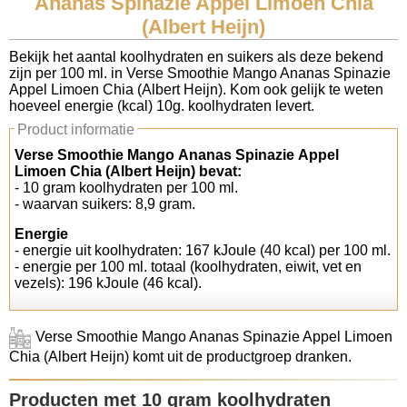
Ananas Spinazie Appel Limoen Chia
(Albert Heijn)
Koolhydraten tellen
Bekijk het aantal koolhydraten en suikers als deze bekend
zijn per 100 ml. in Verse Smoothie Mango Ananas Spinazie
Links
Appel Limoen Chia (Albert Heijn). Kom ook gelijk te weten
hoeveel energie (kcal) 10g. koolhydraten levert.
Product informatie
Verse Smoothie Mango Ananas Spinazie Appel
Limoen Chia (Albert Heijn) bevat:
- 10 gram koolhydraten per 100 ml.
- waarvan suikers: 8,9 gram.
Energie
- energie uit koolhydraten: 167 kJoule (40 kcal) per 100 ml.
- energie per 100 ml. totaal (koolhydraten, eiwit, vet en
vezels): 196 kJoule (46 kcal).
Verse Smoothie Mango Ananas Spinazie Appel Limoen
Chia (Albert Heijn) komt uit de productgroep dranken.
Producten met 10 gram koolhydraten