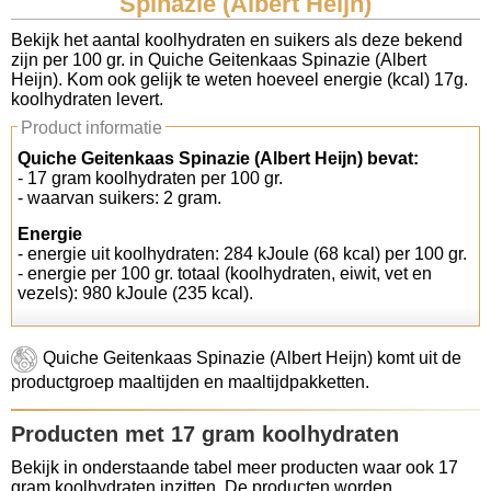
Spinazie (Albert Heijn)
Koolhydraten tellen
Bekijk het aantal koolhydraten en suikers als deze bekend
zijn per 100 gr. in Quiche Geitenkaas Spinazie (Albert
Heijn). Kom ook gelijk te weten hoeveel energie (kcal) 17g.
Links
koolhydraten levert.
Product informatie
Quiche Geitenkaas Spinazie (Albert Heijn) bevat:
- 17 gram koolhydraten per 100 gr.
- waarvan suikers: 2 gram.
Energie
- energie uit koolhydraten: 284 kJoule (68 kcal) per 100 gr.
- energie per 100 gr. totaal (koolhydraten, eiwit, vet en
vezels): 980 kJoule (235 kcal).
Quiche Geitenkaas Spinazie (Albert Heijn) komt uit de
productgroep maaltijden en maaltijdpakketten.
Producten met 17 gram koolhydraten
Bekijk in onderstaande tabel meer producten waar ook 17
gram koolhydraten inzitten. De producten worden