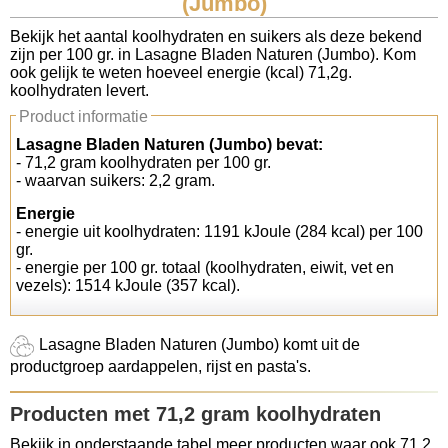
(Jumbo)
Koolhydraten tellen
Bekijk het aantal koolhydraten en suikers als deze bekend
zijn per 100 gr. in Lasagne Bladen Naturen (Jumbo). Kom
ook gelijk te weten hoeveel energie (kcal) 71,2g.
Links
koolhydraten levert.
Product informatie
Lasagne Bladen Naturen (Jumbo) bevat:
- 71,2 gram koolhydraten per 100 gr.
- waarvan suikers: 2,2 gram.
Energie
- energie uit koolhydraten: 1191 kJoule (284 kcal) per 100
gr.
- energie per 100 gr. totaal (koolhydraten, eiwit, vet en
vezels): 1514 kJoule (357 kcal).
Lasagne Bladen Naturen (Jumbo) komt uit de
productgroep aardappelen, rijst en pasta's.
Producten met 71,2 gram koolhydraten
Bekijk in onderstaande tabel meer producten waar ook 71,2