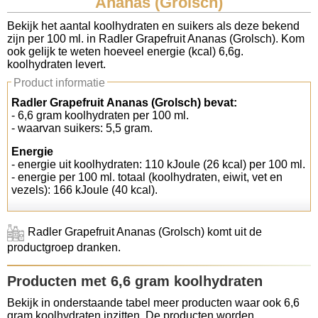
Ananas (Grolsch)
Koolhydraten tellen
Bekijk het aantal koolhydraten en suikers als deze bekend
zijn per 100 ml. in Radler Grapefruit Ananas (Grolsch). Kom
ook gelijk te weten hoeveel energie (kcal) 6,6g.
Links
koolhydraten levert.
Product informatie
Radler Grapefruit Ananas (Grolsch) bevat:
- 6,6 gram koolhydraten per 100 ml.
- waarvan suikers: 5,5 gram.
Energie
- energie uit koolhydraten: 110 kJoule (26 kcal) per 100 ml.
- energie per 100 ml. totaal (koolhydraten, eiwit, vet en
vezels): 166 kJoule (40 kcal).
Radler Grapefruit Ananas (Grolsch) komt uit de
productgroep dranken.
Producten met 6,6 gram koolhydraten
Bekijk in onderstaande tabel meer producten waar ook 6,6
gram koolhydraten inzitten. De producten worden