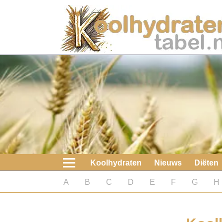
Home
Koolhydraten
Nieuws
Koolhydraatarme diëten
Boeken
Koolhydraten
Nieuws
Diëten
koolhydraatarme diëten
A
B
C
D
E
F
G
H
Diabetes test
Koolhydraten test