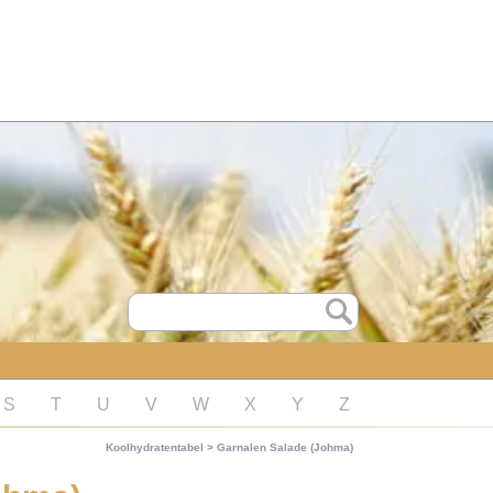
S
T
U
V
W
X
Y
Z
Koolhydratentabel
>
Garnalen Salade (Johma)