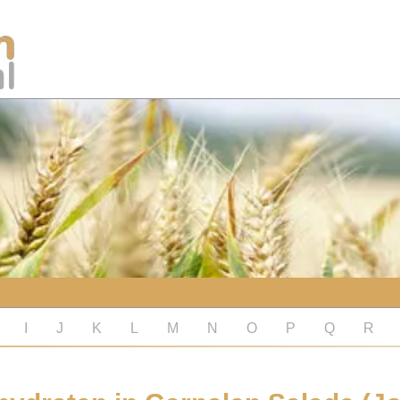
I
J
K
L
M
N
O
P
Q
R