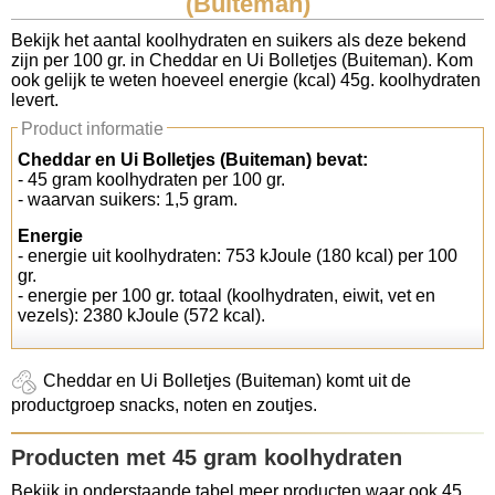
(Buiteman)
Koolhydraten tellen
Bekijk het aantal koolhydraten en suikers als deze bekend
zijn per 100 gr. in Cheddar en Ui Bolletjes (Buiteman). Kom
ook gelijk te weten hoeveel energie (kcal) 45g. koolhydraten
Links
levert.
Product informatie
Cheddar en Ui Bolletjes (Buiteman) bevat:
- 45 gram koolhydraten per 100 gr.
- waarvan suikers: 1,5 gram.
Energie
- energie uit koolhydraten: 753 kJoule (180 kcal) per 100
gr.
- energie per 100 gr. totaal (koolhydraten, eiwit, vet en
vezels): 2380 kJoule (572 kcal).
Cheddar en Ui Bolletjes (Buiteman) komt uit de
productgroep snacks, noten en zoutjes.
Producten met 45 gram koolhydraten
Bekijk in onderstaande tabel meer producten waar ook 45