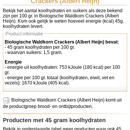
Crackers (Albert Heijn)
Koolhydraten tellen
Bekijk het aantal koolhydraten en suikers als deze bekend
zijn per 100 gr. in Biologische Waldkorn Crackers (Albert
Heijn). Kom ook gelijk te weten hoeveel energie (kcal) 45g.
Links
koolhydraten levert.
Product informatie
Biologische Waldkorn Crackers (Albert Heijn) bevat:
- 45 gram koolhydraten per 100 gr.
- waarvan suikers: 1,5 gram.
Energie
- energie uit koolhydraten: 753 kJoule (180 kcal) per 100
gr.
- energie per 100 gr. totaal (koolhydraten, eiwit, vet en
vezels): 1670 kJoule (405 kcal).
Biologische Waldkorn Crackers (Albert Heijn) komt uit
de productgroep brood- en ontbijtproducten.
Producten met 45 gram koolhydraten
Bekijk in onderstaande tabel meer producten waar ook 45