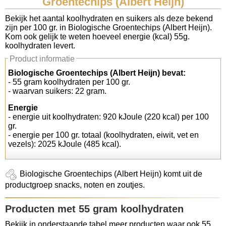
Groentechips (Albert Heijn)
Koolhydraten tellen
Bekijk het aantal koolhydraten en suikers als deze bekend
zijn per 100 gr. in Biologische Groentechips (Albert Heijn).
Kom ook gelijk te weten hoeveel energie (kcal) 55g.
Links
koolhydraten levert.
Product informatie
Biologische Groentechips (Albert Heijn) bevat:
- 55 gram koolhydraten per 100 gr.
- waarvan suikers: 22 gram.
Energie
- energie uit koolhydraten: 920 kJoule (220 kcal) per 100
gr.
- energie per 100 gr. totaal (koolhydraten, eiwit, vet en
vezels): 2025 kJoule (485 kcal).
Biologische Groentechips (Albert Heijn) komt uit de
productgroep snacks, noten en zoutjes.
Producten met 55 gram koolhydraten
Bekijk in onderstaande tabel meer producten waar ook 55