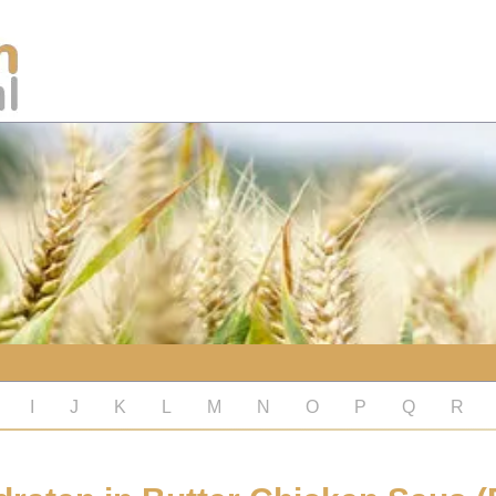
I
J
K
L
M
N
O
P
Q
R