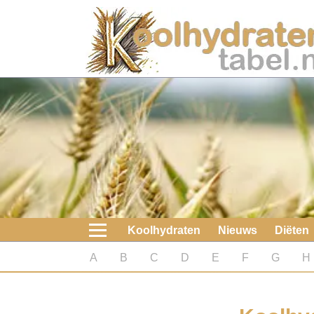
Home
Koolhydraten
Nieuws
Koolhydraatarme diëten
Boeken
Koolhydraten
Nieuws
Diëten
koolhydraatarme diëten
A
B
C
D
E
F
G
H
Diabetes test
Koolhydraten test