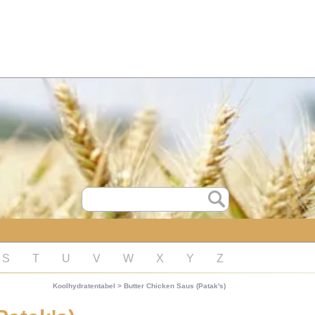
S
T
U
V
W
X
Y
Z
Koolhydratentabel
>
Butter Chicken Saus (Patak's)