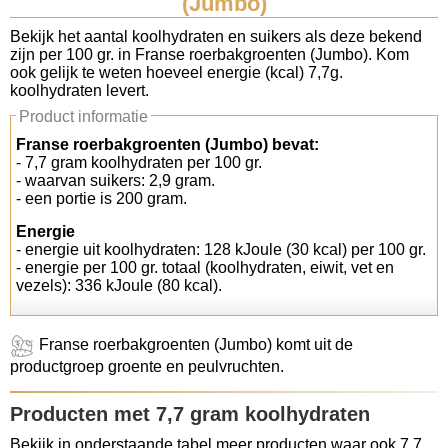
(Jumbo)
Koolhydraten tellen
Bekijk het aantal koolhydraten en suikers als deze bekend
zijn per 100 gr. in Franse roerbakgroenten (Jumbo). Kom
ook gelijk te weten hoeveel energie (kcal) 7,7g.
Links
koolhydraten levert.
Product informatie
Franse roerbakgroenten (Jumbo) bevat:
- 7,7 gram koolhydraten per 100 gr.
- waarvan suikers: 2,9 gram.
- een portie is 200 gram.
Energie
- energie uit koolhydraten: 128 kJoule (30 kcal) per 100 gr.
- energie per 100 gr. totaal (koolhydraten, eiwit, vet en
vezels): 336 kJoule (80 kcal).
Franse roerbakgroenten (Jumbo) komt uit de
productgroep groente en peulvruchten.
Producten met 7,7 gram koolhydraten
Bekijk in onderstaande tabel meer producten waar ook 7,7