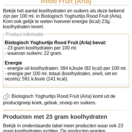
Rood Fruit (Arla)
Koolhydraten tellen
Bekijk het aantal koolhydraten en suikers als deze bekend
zijn per 100 ml. in Biologisch Yoghurtijs Rood Fruit (Arla).
Kom ook gelijk te weten hoeveel energie (kcal) 23g.
Links
koolhydraten levert.
Product informatie
Biologisch Yoghurtijs Rood Fruit (Arla) bevat:
- 23 gram koolhydraten per 100 ml.
- waarvan suikers: 22 gram.
Energie
- energie uit koolhydraten: 384 kJoule (92 kcal) per 100 ml.
- energie per 100 ml. totaal (koolhydraten, eiwit, vet en
vezels): 591 kJoule (141 kcal).
Biologisch Yoghurtijs Rood Fruit (Arla) komt uit de
productgroep koek, gebak, snoep en suikers.
Producten met 23 gram koolhydraten
Bekijk in onderstaande tabel meer producten waar ook 23
gram koolhydraten inzitten. De producten worden