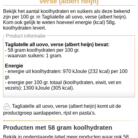
verse (albert heijn)
Koolhydraten tellen
Bekijk het aantal koolhydraten en suikers als deze bekend
zijn per 100 gr. in Tagliatelle all uovo, verse (albert heijn).
Kom ook gelijk te weten hoeveel energie (kcal) 58g.
Links
koolhydraten levert.
Product informatie
Tagliatelle all uovo, verse (albert heijn) bevat:
- 58 gram koolhydraten per 100 gr.
- waarvan suikers: 1 gram.
Energie
- energie uit koolhydraten: 970 kJoule (232 kcal) per 100
gr.
- energie per 100 gr. totaal (koolhydraten, eiwit, vet en
vezels): 1300 kJoule (305 kcal).
Tagliatelle all uovo, verse (albert heijn) komt uit de
productgroep aardappelen, rijst en pasta's.
Producten met 58 gram koolhydraten
Bekijk in onderstaande tabel meer producten waar ook 58