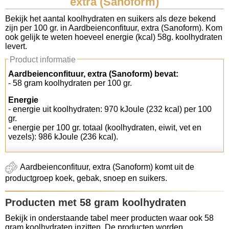
extra (Sanoform)
Koolhydraten tellen
Bekijk het aantal koolhydraten en suikers als deze bekend
zijn per 100 gr. in Aardbeienconfituur, extra (Sanoform). Kom
ook gelijk te weten hoeveel energie (kcal) 58g. koolhydraten
Links
levert.
Product informatie
Aardbeienconfituur, extra (Sanoform) bevat:
- 58 gram koolhydraten per 100 gr.
Energie
- energie uit koolhydraten: 970 kJoule (232 kcal) per 100
gr.
- energie per 100 gr. totaal (koolhydraten, eiwit, vet en
vezels): 986 kJoule (236 kcal).
Aardbeienconfituur, extra (Sanoform) komt uit de
productgroep koek, gebak, snoep en suikers.
Producten met 58 gram koolhydraten
Bekijk in onderstaande tabel meer producten waar ook 58
gram koolhydraten inzitten. De producten worden