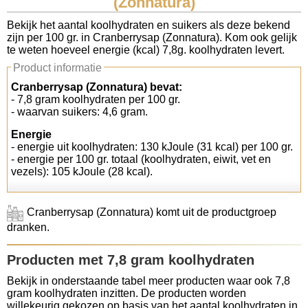
(Zonnatura)
Koolhydraten tellen
Bekijk het aantal koolhydraten en suikers als deze bekend
zijn per 100 gr. in Cranberrysap (Zonnatura). Kom ook gelijk
te weten hoeveel energie (kcal) 7,8g. koolhydraten levert.
Links
Product informatie
Cranberrysap (Zonnatura) bevat:
- 7,8 gram koolhydraten per 100 gr.
- waarvan suikers: 4,6 gram.
Energie
- energie uit koolhydraten: 130 kJoule (31 kcal) per 100 gr.
- energie per 100 gr. totaal (koolhydraten, eiwit, vet en
vezels): 105 kJoule (28 kcal).
Cranberrysap (Zonnatura) komt uit de productgroep
dranken.
Producten met 7,8 gram koolhydraten
Bekijk in onderstaande tabel meer producten waar ook 7,8
gram koolhydraten inzitten. De producten worden
willekeurig gekozen op basis van het aantal koolhydraten in