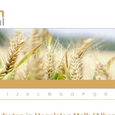
I
J
K
L
M
N
O
P
Q
R