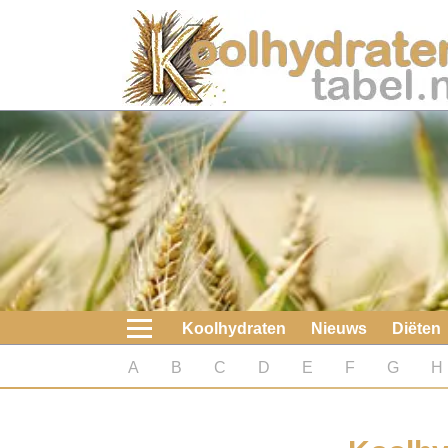
Home
Koolhydraten
Nieuws
Koolhydraatarme diëten
Boeken
Koolhydraten
Nieuws
Diëten
koolhydraatarme diëten
A
B
C
D
E
F
G
H
Diabetes test
Koolhydraten test