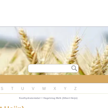
S
T
U
V
W
X
Y
Z
Koolhydratentabel
>
Hagelslag Melk (Albert Heijn)