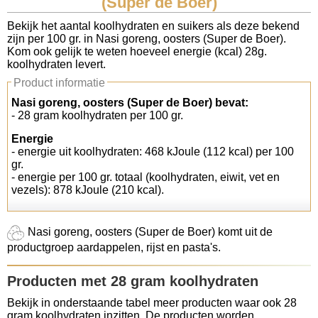
(Super de Boer)
Koolhydraten tellen
Bekijk het aantal koolhydraten en suikers als deze bekend
zijn per 100 gr. in Nasi goreng, oosters (Super de Boer).
Kom ook gelijk te weten hoeveel energie (kcal) 28g.
Links
koolhydraten levert.
Product informatie
Nasi goreng, oosters (Super de Boer) bevat:
- 28 gram koolhydraten per 100 gr.
Energie
- energie uit koolhydraten: 468 kJoule (112 kcal) per 100
gr.
- energie per 100 gr. totaal (koolhydraten, eiwit, vet en
vezels): 878 kJoule (210 kcal).
Nasi goreng, oosters (Super de Boer) komt uit de
productgroep aardappelen, rijst en pasta's.
Producten met 28 gram koolhydraten
Bekijk in onderstaande tabel meer producten waar ook 28
gram koolhydraten inzitten. De producten worden