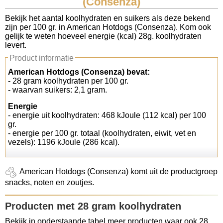
(Consenza)
Koolhydraten tellen
Bekijk het aantal koolhydraten en suikers als deze bekend
zijn per 100 gr. in American Hotdogs (Consenza). Kom ook
gelijk te weten hoeveel energie (kcal) 28g. koolhydraten
Links
levert.
Product informatie
American Hotdogs (Consenza) bevat:
- 28 gram koolhydraten per 100 gr.
- waarvan suikers: 2,1 gram.
Energie
- energie uit koolhydraten: 468 kJoule (112 kcal) per 100
gr.
- energie per 100 gr. totaal (koolhydraten, eiwit, vet en
vezels): 1196 kJoule (286 kcal).
American Hotdogs (Consenza) komt uit de productgroep
snacks, noten en zoutjes.
Producten met 28 gram koolhydraten
Bekijk in onderstaande tabel meer producten waar ook 28