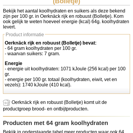
(Bolletje)
Koolhydraten tellen
Bekijk het aantal koolhydraten en suikers als deze bekend
zijn per 100 gr. in Oerknäck rijk en robuust (Bolletje). Kom
ook gelijk te weten hoeveel energie (kcal) 64g. koolhydraten
Links
levert.
Product informatie
Oerknäck rijk en robuust (Bolletje) bevat:
- 64 gram koolhydraten per 100 gr.
- waarvan suikers: 7 gram.
Energie
- energie uit koolhydraten: 1071 kJoule (256 kcal) per 100
gr.
- energie per 100 gr. totaal (koolhydraten, eiwit, vet en
vezels): 1740 kJoule (410 kcal).
Oerknäck rijk en robuust (Bolletje) komt uit de
productgroep brood- en ontbijtproducten.
Producten met 64 gram koolhydraten
Bekijk in onderstaande tabel meer producten waar ook 64