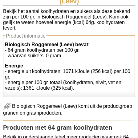
(Leev)
Koolhydraten tellen
Bekijk het aantal koolhydraten en suikers als deze bekend
zijn per 100 gr. in Biologisch Roggemeel (Leev). Kom ook
gelijk te weten hoeveel energie (kcal) 64g. koolhydraten
Links
levert.
Product informatie
Biologisch Roggemeel (Leev) bevat:
- 64 gram koolhydraten per 100 gr.
- waarvan suikers: 0 gram.
Energie
- energie uit koolhydraten: 1071 kJoule (256 kcal) per 100
gr.
- energie per 100 gr. totaal (koolhydraten, eiwit, vet en
vezels): 1361 kJoule (325 kcal).
Biologisch Roggemeel (Leev) komt uit de productgroep
granen en graanproducten.
Producten met 64 gram koolhydraten
Bekijk in onderstaande tabel meer producten waar ook 64