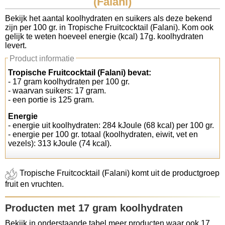
(Falani)
Koolhydraten tellen
Bekijk het aantal koolhydraten en suikers als deze bekend
zijn per 100 gr. in Tropische Fruitcocktail (Falani). Kom ook
gelijk te weten hoeveel energie (kcal) 17g. koolhydraten
Links
levert.
Product informatie
Tropische Fruitcocktail (Falani) bevat:
- 17 gram koolhydraten per 100 gr.
- waarvan suikers: 17 gram.
- een portie is 125 gram.
Energie
- energie uit koolhydraten: 284 kJoule (68 kcal) per 100 gr.
- energie per 100 gr. totaal (koolhydraten, eiwit, vet en
vezels): 313 kJoule (74 kcal).
Tropische Fruitcocktail (Falani) komt uit de productgroep
fruit en vruchten.
Producten met 17 gram koolhydraten
Bekijk in onderstaande tabel meer producten waar ook 17