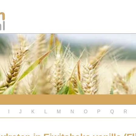
I
J
K
L
M
N
O
P
Q
R