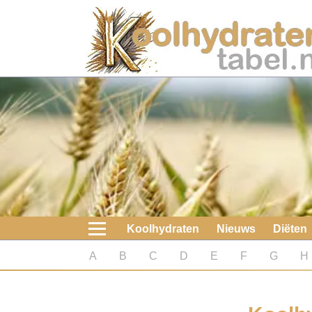
Home
Koolhydraten
Nieuws
Koolhydraatarme diëten
Boeken
Koolhydraten
Nieuws
Diëten
koolhydraatarme diëten
A
B
C
D
E
F
G
H
Diabetes test
Koolhydraten test