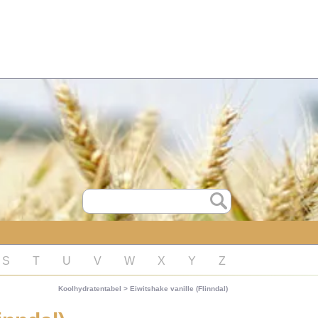
S
T
U
V
W
X
Y
Z
Koolhydratentabel
>
Eiwitshake vanille (Flinndal)