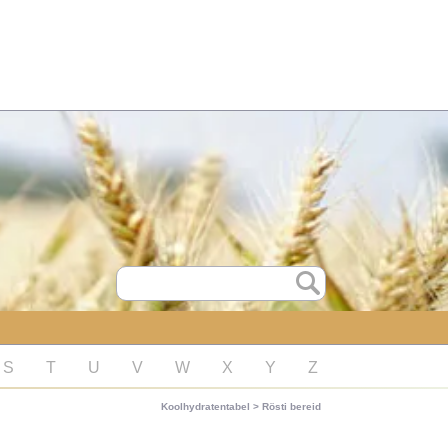
S
T
U
V
W
X
Y
Z
Koolhydratentabel
>
Rösti bereid