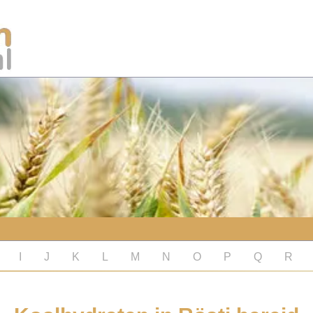
I
J
K
L
M
N
O
P
Q
R