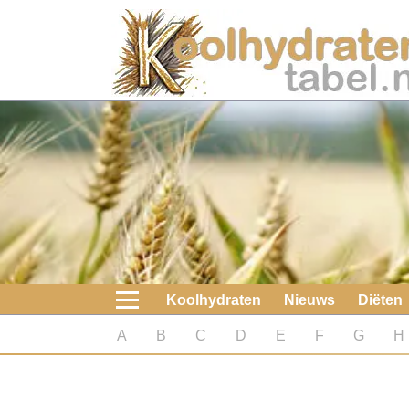
Home
Koolhydraten
Nieuws
Koolhydraatarme diëten
Boeken
Koolhydraten
Nieuws
Diëten
koolhydraatarme diëten
A
B
C
D
E
F
G
H
Diabetes test
Koolhydraten test