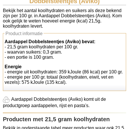
Dobbelsteentjes (Aviko)
Koolhydraten tellen
Bekijk het aantal koolhydraten en suikers als deze bekend
zijn per 100 gr. in Aardappel Dobbelsteentjes (Aviko). Kom
ook gelijk te weten hoeveel energie (kcal) 21,5g.
Links
koolhydraten levert.
Product informatie
Aardappel Dobbelsteentjes (Aviko) bevat:
- 21,5 gram koolhydraten per 100 gr.
- waarvan suikers: 0,3 gram.
- een portie is 100 gram.
Energie
- energie uit koolhydraten: 359 kJoule (86 kcal) per 100 gr.
- energie per 100 gr. totaal (koolhydraten, eiwit, vet en
vezels): 575 kJoule (135 kcal).
Aardappel Dobbelsteentjes (Aviko) komt uit de
productgroep aardappelen, rijst en pasta's.
Producten met 21,5 gram koolhydraten
Bekijk in onderstaande tabel meer producten waar ook 21,5