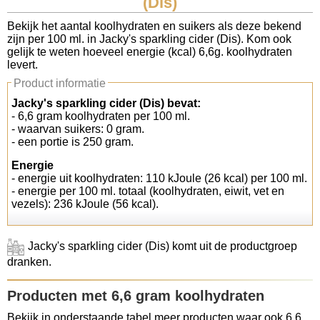
(Dis)
Koolhydraten tellen
Bekijk het aantal koolhydraten en suikers als deze bekend
zijn per 100 ml. in Jacky's sparkling cider (Dis). Kom ook
gelijk te weten hoeveel energie (kcal) 6,6g. koolhydraten
Links
levert.
Product informatie
Jacky's sparkling cider (Dis) bevat:
- 6,6 gram koolhydraten per 100 ml.
- waarvan suikers: 0 gram.
- een portie is 250 gram.
Energie
- energie uit koolhydraten: 110 kJoule (26 kcal) per 100 ml.
- energie per 100 ml. totaal (koolhydraten, eiwit, vet en
vezels): 236 kJoule (56 kcal).
Jacky's sparkling cider (Dis) komt uit de productgroep
dranken.
Producten met 6,6 gram koolhydraten
Bekijk in onderstaande tabel meer producten waar ook 6,6