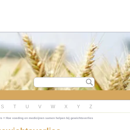
S
T
U
V
W
X
Y
Z
ws
>
Hoe voeding en medicijnen samen helpen bij gewichtsverlies