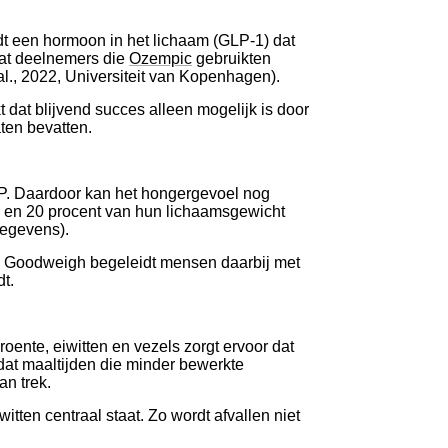
dt een hormoon in het lichaam (GLP-1) dat
dat deelnemers die
Ozempic
gebruikten
al., 2022, Universiteit van Kopenhagen).
dat blijvend succes alleen mogelijk is door
ten bevatten.
IP. Daardoor kan het hongergevoel nog
15 en 20 procent van hun lichaamsgewicht
gegevens).
ert. Goodweigh begeleidt mensen daarbij met
t.
roente, eiwitten en vezels zorgt ervoor dat
dat maaltijden die minder bewerkte
an trek.
tten centraal staat. Zo wordt afvallen niet