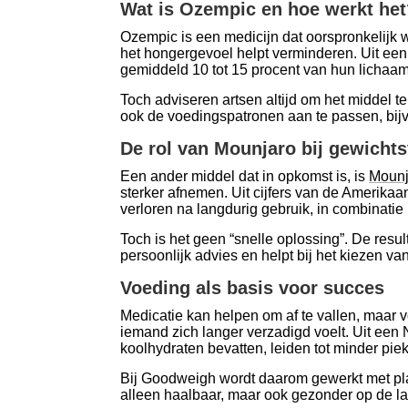
Wat is Ozempic en hoe werkt het
Ozempic is een medicijn dat oorspronkelijk 
het hongergevoel helpt verminderen. Uit ee
gemiddeld 10 tot 15 procent van hun lichaams
Toch adviseren artsen altijd om het middel
ook de voedingspatronen aan te passen, bijv
De rol van Mounjaro bij gewichts
Een ander middel dat in opkomst is, is
Mounj
sterker afnemen. Uit cijfers van de Amerika
verloren na langdurig gebruik, in combinatie
Toch is het geen “snelle oplossing”. De resu
persoonlijk advies en helpt bij het kiezen va
Voeding als basis voor succes
Medicatie kan helpen om af te vallen, maar vo
iemand zich langer verzadigd voelt. Uit een
koolhydraten bevatten, leiden tot minder pie
Bij Goodweigh wordt daarom gewerkt met plann
alleen haalbaar, maar ook gezonder op de la