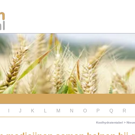
I
J
K
L
M
N
O
P
Q
R
Koolhydratentabel
>
Nieu