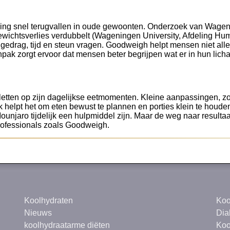
ing snel terugvallen in oude gewoonten. Onderzoek van Wageni
gewichtsverlies verdubbelt (Wageningen University, Afdeling 
 gedrag, tijd en steun vragen. Goodweigh helpt mensen niet al
npak zorgt ervoor dat mensen beter begrijpen wat er in hun li
 letten op zijn dagelijkse eetmomenten. Kleine aanpassingen, zo
k helpt het om eten bewust te plannen en porties klein te houden
njaro tijdelijk een hulpmiddel zijn. Maar de weg naar resultaa
rofessionals zoals Goodweigh.
Koolhydraten
Koo
Nieuws
Dia
koolhydraatarme diëten
Koo