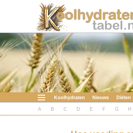
Home
Koolhydraten
Nieuws
Koolhydraatarme diëten
Boeken
Koolhydraten
Nieuws
Diëten
koolhydraatarme diëten
A
B
C
D
E
F
G
H
Diabetes test
Koolhydraten test