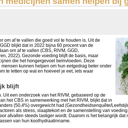
 medicijnen samen helpen bij 
m af te vallen die goed vol te houden is. Uit de
D blijkt dat in 2022 bijna 60 procent van de
edaan om af te vallen (CBS, RIVM, GGD,
, 2022). Gezonde voeding blijft de basis, maar
ijnen die het hongergevoel beïnvloeden. Deze
e mensen kunnen helpen om hun eetgedrag beter onder
 om te letten op wat en hoeveel je eet, iets waar
 blijft
en. Uit een onderzoek van het RIVM, gebaseerd op de
an het CBS in samenwerking met het RIVM, blijkt dat in
anders (50,4%) overgewicht had (Gezondheidsenquête/Leefstijlm
 factoren als stress, slaaptekort en de samenstelling van voedin
door afvallen steeds lastiger wordt. Daarom is het belangrijk 
npassen van hun koolhydraatinname.