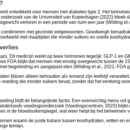
?
werd ontwikkeld voor mensen met diabetes type 2. Het beïnvloe
n onderzoek van de Universiteit van Kopenhagen (2022) bleek 
gewicht verloren in een periode van ruim een jaar (Wilding et 
 te combineren met gezonde eetgewoonten. Goodweigh benadrukt 
oorbeeld met maaltijden die minder suikers en snelle koolhydra
verlies
aro
. Dit medicijn werkt op twee hormonen tegelijk: GLP-1 en G
anse FDA blijkt dat mensen met ernstig overgewicht tussen de 
 met begeleiding en aangepast eten (Wilding et al., 2021; FDA 
ltaten blijven alleen behouden als iemand zijn leefstijl verand
n voeding die minder suikers bevat, zonder dat het eentonig word
eding blijft de belangrijkste factor. Een evenwichtig menu vol g
 Nederlands voedingsonderzoek (Voedingscentrum, 2023) blijkt 
ken in de bloedsuikerspiegel, wat weer helpt bij het beheersen v
en waarin de juiste balans tussen koolhydraten, vetten en eiwi
nge termijn.