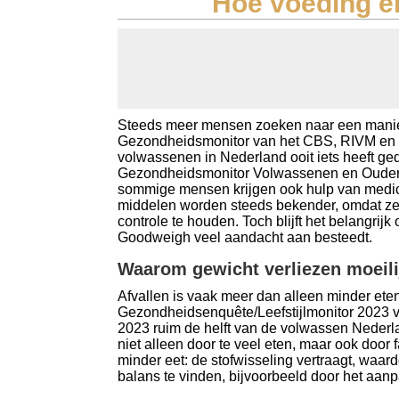
Hoe voeding en
Koolhydraten tellen
Links
Steeds meer mensen zoeken naar een manier o
Gezondheidsmonitor van het CBS, RIVM en GG
volwassenen in Nederland ooit iets heeft g
Gezondheidsmonitor Volwassenen en Ouderen
sommige mensen krijgen ook hulp van medic
middelen worden steeds bekender, omdat z
controle te houden. Toch blijft het belangrijk
Goodweigh veel aandacht aan besteedt.
Waarom gewicht verliezen moeilijk
Afvallen is vaak meer dan alleen minder et
Gezondheidsenquête/Leefstijlmonitor 2023 v
2023 ruim de helft van de volwassen Nederl
niet alleen door te veel eten, maar ook door
minder eet: de stofwisseling vertraagt, waar
balans te vinden, bijvoorbeeld door het aa