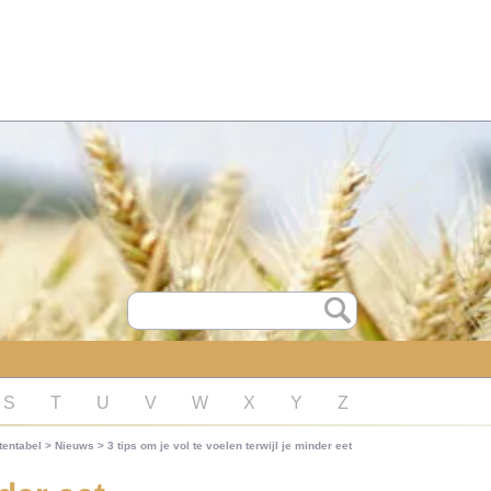
S
T
U
V
W
X
Y
Z
tentabel
>
Nieuws
>
3 tips om je vol te voelen terwijl je minder eet