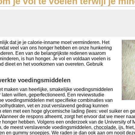
om je vol te voelen terwijl je mi
jnlijk dat je je calorie-inname moet verminderen. Het
 omdat veel van ons honger hebben en onze hunkering
nderen. Een van de belangrijkste redenen waarom
nderen, is hun honger. Je vol en voldaan voelen is
d dieet en het voorkomen van overeten. Gebruik
ewerkte voedingsmiddelen
t maken van heerlijke, smakelijke voedingsmiddelen
 laten willen, geperfectioneerd. Een reviewstudie
hoe voedingsmiddelen met specifieke combinaties van
 koolhydraten, vet en zout verslavend gedrag kunnen
en met een hoge glycemische lading (lees: veel suiker en geraf
Wanneer de respons afneemt, zorgt het ervoor dat we meer naa
 honger hebben. Volgens een onderzoek van de University of 
n, de meest verslavende voedingsmiddelen,
chocolade
, ijs, fr
anen en gummy snoepjes. We raden je dan ook aan om nooit dez