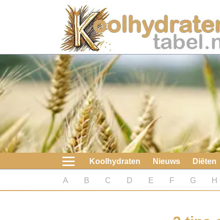
Home
Koolhydraten
Nieuws
Koolhydraatarme diëten
Boeken
Koolhydraten
Nieuws
Diëten
koolhydraatarme diëten
A
B
C
D
E
F
G
H
Diabetes test
Koolhydraten test