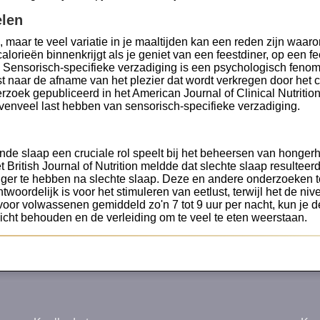
elen
s, maar te veel variatie in je maaltijden kan een reden zijn waar
orieën binnenkrijgt als je geniet van een feestdiner, op een fees
Sensorisch-specifieke verzadiging is een psychologisch fenomee
t naar de afname van het plezier dat wordt verkregen door he
oek gepubliceerd in het American Journal of Clinical Nutriti
venveel last hebben van sensorisch-specifieke verzadiging.
e slaap een cruciale rol speelt bij het beheersen van honge
t British Journal of Nutrition meldde dat slechte slaap result
ger te hebben na slechte slaap. Deze en andere onderzoeken to
oordelijk is voor het stimuleren van eetlust, terwijl het de niv
 voor volwassenen gemiddeld zo'n 7 tot 9 uur per nacht, kun je
cht behouden en de verleiding om te veel te eten weerstaan.