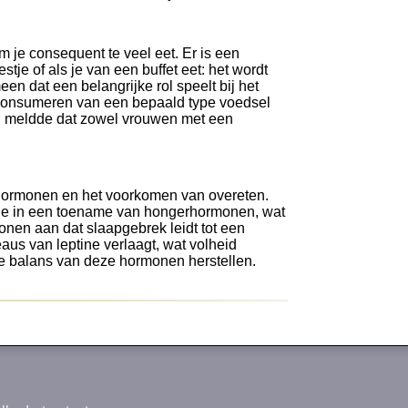
om je consequent te veel eet. Er is een
tje of als je van een buffet eet: het wordt
n dat een belangrijke rol speelt bij het
t consumeren van een bepaald type voedsel
on meldde dat zowel vrouwen met een
rhormonen en het voorkomen van overeten.
eerde in een toename van hongerhormonen, wat
nen aan dat slaapgebrek leidt tot een
eaus van leptine verlaagt, wat volheid
 de balans van deze hormonen herstellen.