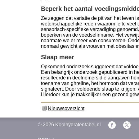
Beperk het aantal voedingsmidd
Ze zeggen dat variatie de pit van het leven i
wetenschappelijke reden waarom je te veel cal
sensorisch-specifieke verzadiging genoemd. 
beperken van de voedselinname. Het verwijs
naarmate we er meer van consumeren. Onderz
normaal gewicht als vrouwen met obesitas e
Slaap meer
Opkomend onderzoek suggereert dat voldoend
Een belangrijk onderzoek gepubliceerd in he
resulteerde in deelnemers die aangaven hon
toename van ghreline, het hormoon dat verantw
signaleert. Door voldoende slaap te krijgen,
Hierdoor kun je makkelijker een gezond gewi
Nieuwsoverzicht
© 2026
Koolhydratentabel.nl