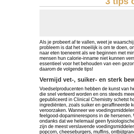
3 tips 
Koolhydraten tellen
Links
Als je probeert af te vallen, weet je waarschi
probleem is dat het moeilijk is om te doen,
naar eten toeneemt als we beginnen met mi
mensen hun calorie-inname niet kunnen vermi
essentieel voor het behouden van een gezon
daarom de volgende tips!
Vermijd vet-, suiker- en sterk b
Voedselproducenten hebben de kunst van he
die snel verteerd worden en ons steeds meer
gepubliceerd in Clinical Chemistry schetst 
ingrediënten, zoals suiker en geraffineerde
veroorzaken. Wanneer we voedingsmiddelen et
feelgood-dopaminerespons in de hersenen. 
ondanks dat we helemaal geen fysiologische
zijn de meest verslavende voedingsmiddele
popcorn, cheeseburgers, muffins, ontbijtgr