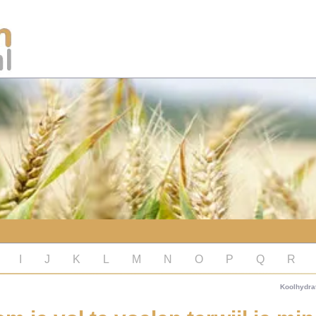
I
J
K
L
M
N
O
P
Q
R
Koolhydra