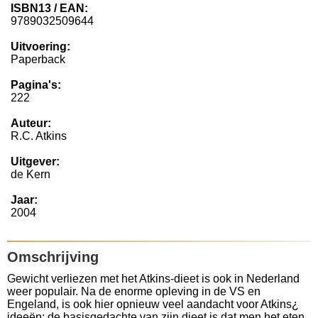
ISBN13 / EAN:
9789032509644
Uitvoering:
Paperback
Pagina's:
222
Auteur:
R.C. Atkins
Uitgever:
de Kern
Jaar:
2004
Omschrijving
Gewicht verliezen met het Atkins-dieet is ook in Nederland
weer populair. Na de enorme opleving in de VS en
Engeland, is ook hier opnieuw veel aandacht voor Atkins¿
ideeën: de basisgedachte van zijn dieet is dat men het eten