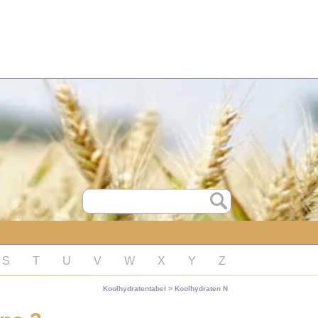
S
T
U
V
W
X
Y
Z
Koolhydratentabel
>
Koolhydraten N