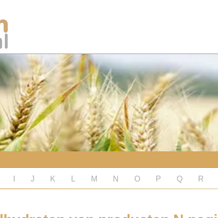
I
J
K
L
M
N
O
P
Q
R