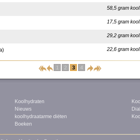
58,5 gram kool
17,5 gram kool
29,2 gram kool
22,6 gram kool
a)
1
2
3
4
Koolhydraten
Koo
Nieuws
Dia
koolhydraatarme diëten
Koo
Boeken