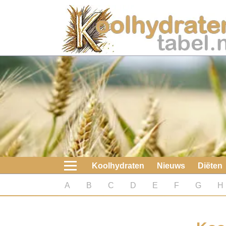
Home
Koolhydraten
Nieuws
Koolhydraatarme diëten
Boeken
Koolhydraten
Nieuws
Diëten
koolhydraatarme diëten
A
B
C
D
E
F
G
H
Diabetes test
Koolhydraten test