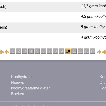
13,7 gram kool
esh)
4,3 gram koolh
5 gram koolhyd
eijn)
4 gram koolhyd
1
2
3
4
5
6
7
8
9
10
11
12
13
14
Koolhydraten
Koo
Nieuws
Dia
koolhydraatarme diëten
Koo
Boeken