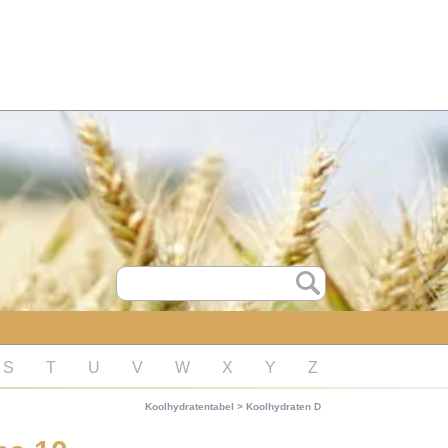
S
T
U
V
W
X
Y
Z
Koolhydratentabel
>
Koolhydraten D