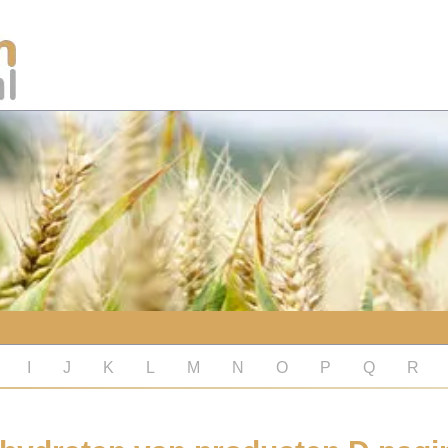
I
J
K
L
M
N
O
P
Q
R