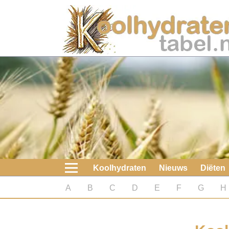
Home
Koolhydraten
Nieuws
Koolhydraatarme diëten
Boeken
Koolhydraten
Nieuws
Diëten
koolhydraatarme diëten
A
B
C
D
E
F
G
H
Diabetes test
Koolhydraten test