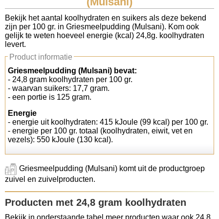
(Mulsani)
Koolhydraten tellen
Bekijk het aantal koolhydraten en suikers als deze bekend
zijn per 100 gr. in Griesmeelpudding (Mulsani). Kom ook
gelijk te weten hoeveel energie (kcal) 24,8g. koolhydraten
Links
levert.
Product informatie
Griesmeelpudding (Mulsani) bevat:
- 24,8 gram koolhydraten per 100 gr.
- waarvan suikers: 17,7 gram.
- een portie is 125 gram.
Energie
- energie uit koolhydraten: 415 kJoule (99 kcal) per 100 gr.
- energie per 100 gr. totaal (koolhydraten, eiwit, vet en
vezels): 550 kJoule (130 kcal).
Griesmeelpudding (Mulsani) komt uit de productgroep
zuivel en zuivelproducten.
Producten met 24,8 gram koolhydraten
Bekijk in onderstaande tabel meer producten waar ook 24,8