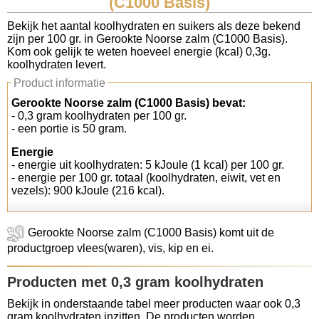
(C1000 Basis)
Koolhydraten tellen
Bekijk het aantal koolhydraten en suikers als deze bekend
zijn per 100 gr. in Gerookte Noorse zalm (C1000 Basis).
Kom ook gelijk te weten hoeveel energie (kcal) 0,3g.
Links
koolhydraten levert.
Product informatie
Gerookte Noorse zalm (C1000 Basis) bevat:
- 0,3 gram koolhydraten per 100 gr.
- een portie is 50 gram.
Energie
- energie uit koolhydraten: 5 kJoule (1 kcal) per 100 gr.
- energie per 100 gr. totaal (koolhydraten, eiwit, vet en
vezels): 900 kJoule (216 kcal).
Gerookte Noorse zalm (C1000 Basis) komt uit de
productgroep vlees(waren), vis, kip en ei.
Producten met 0,3 gram koolhydraten
Bekijk in onderstaande tabel meer producten waar ook 0,3
gram koolhydraten inzitten. De producten worden