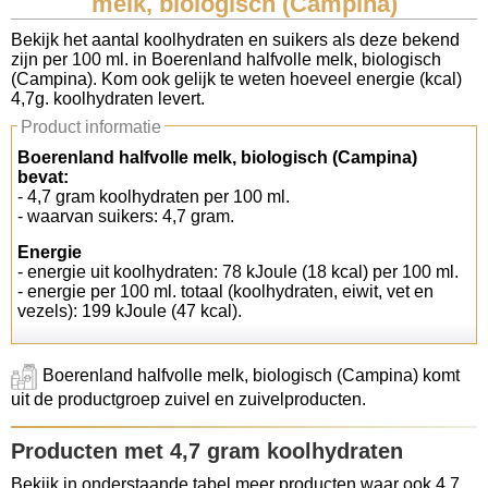
melk, biologisch (Campina)
Koolhydraten tellen
Bekijk het aantal koolhydraten en suikers als deze bekend
zijn per 100 ml. in Boerenland halfvolle melk, biologisch
(Campina). Kom ook gelijk te weten hoeveel energie (kcal)
Links
4,7g. koolhydraten levert.
Product informatie
Boerenland halfvolle melk, biologisch (Campina)
bevat:
- 4,7 gram koolhydraten per 100 ml.
- waarvan suikers: 4,7 gram.
Energie
- energie uit koolhydraten: 78 kJoule (18 kcal) per 100 ml.
- energie per 100 ml. totaal (koolhydraten, eiwit, vet en
vezels): 199 kJoule (47 kcal).
Boerenland halfvolle melk, biologisch (Campina) komt
uit de productgroep zuivel en zuivelproducten.
Producten met 4,7 gram koolhydraten
Bekijk in onderstaande tabel meer producten waar ook 4,7