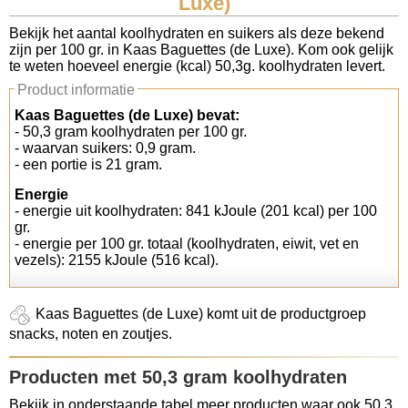
Luxe)
Koolhydraten tellen
Bekijk het aantal koolhydraten en suikers als deze bekend
zijn per 100 gr. in Kaas Baguettes (de Luxe). Kom ook gelijk
te weten hoeveel energie (kcal) 50,3g. koolhydraten levert.
Links
Product informatie
Kaas Baguettes (de Luxe) bevat:
- 50,3 gram koolhydraten per 100 gr.
- waarvan suikers: 0,9 gram.
- een portie is 21 gram.
Energie
- energie uit koolhydraten: 841 kJoule (201 kcal) per 100
gr.
- energie per 100 gr. totaal (koolhydraten, eiwit, vet en
vezels): 2155 kJoule (516 kcal).
Kaas Baguettes (de Luxe) komt uit de productgroep
snacks, noten en zoutjes.
Producten met 50,3 gram koolhydraten
Bekijk in onderstaande tabel meer producten waar ook 50,3