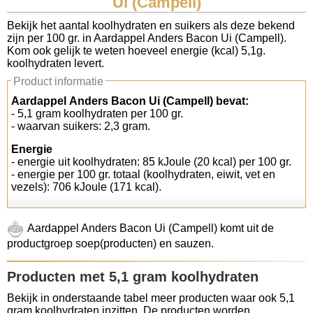
Ui (Campell)
Koolhydraten tellen
Bekijk het aantal koolhydraten en suikers als deze bekend
zijn per 100 gr. in Aardappel Anders Bacon Ui (Campell).
Kom ook gelijk te weten hoeveel energie (kcal) 5,1g.
Links
koolhydraten levert.
Product informatie
Aardappel Anders Bacon Ui (Campell) bevat:
- 5,1 gram koolhydraten per 100 gr.
- waarvan suikers: 2,3 gram.
Energie
- energie uit koolhydraten: 85 kJoule (20 kcal) per 100 gr.
- energie per 100 gr. totaal (koolhydraten, eiwit, vet en
vezels): 706 kJoule (171 kcal).
Aardappel Anders Bacon Ui (Campell) komt uit de
productgroep soep(producten) en sauzen.
Producten met 5,1 gram koolhydraten
Bekijk in onderstaande tabel meer producten waar ook 5,1
gram koolhydraten inzitten. De producten worden