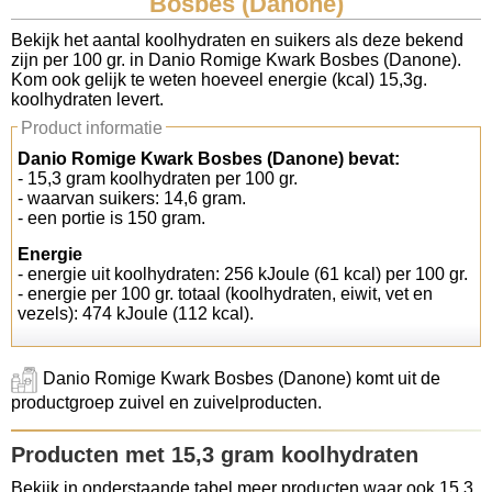
Bosbes (Danone)
Koolhydraten tellen
Bekijk het aantal koolhydraten en suikers als deze bekend
zijn per 100 gr. in Danio Romige Kwark Bosbes (Danone).
Kom ook gelijk te weten hoeveel energie (kcal) 15,3g.
Links
koolhydraten levert.
Product informatie
Danio Romige Kwark Bosbes (Danone) bevat:
- 15,3 gram koolhydraten per 100 gr.
- waarvan suikers: 14,6 gram.
- een portie is 150 gram.
Energie
- energie uit koolhydraten: 256 kJoule (61 kcal) per 100 gr.
- energie per 100 gr. totaal (koolhydraten, eiwit, vet en
vezels): 474 kJoule (112 kcal).
Danio Romige Kwark Bosbes (Danone) komt uit de
productgroep zuivel en zuivelproducten.
Producten met 15,3 gram koolhydraten
Bekijk in onderstaande tabel meer producten waar ook 15,3