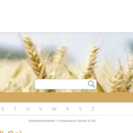
S
T
U
V
W
X
Y
Z
Koolhydratentabel
>
Gangmakers (Koek & Co)