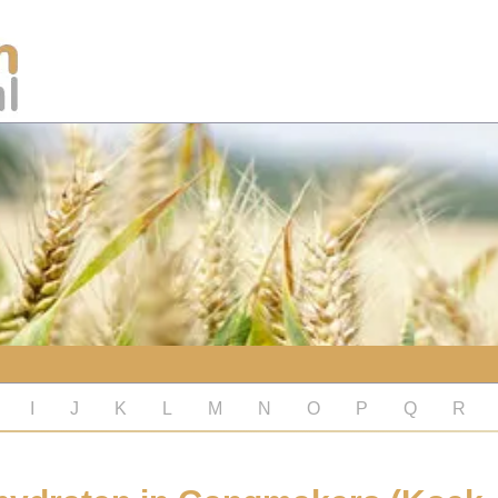
I
J
K
L
M
N
O
P
Q
R