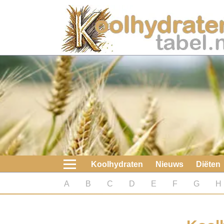
Home
Koolhydraten
Nieuws
Koolhydraatarme diëten
Boeken
Koolhydraten
Nieuws
Diëten
koolhydraatarme diëten
A
B
C
D
E
F
G
H
Diabetes test
Koolhydraten test