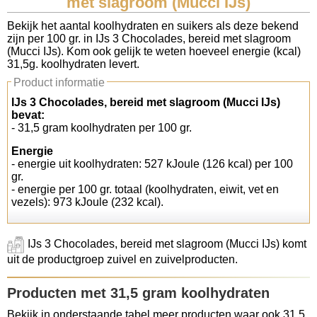
met slagroom (Mucci IJs)
Koolhydraten tellen
Bekijk het aantal koolhydraten en suikers als deze bekend
zijn per 100 gr. in IJs 3 Chocolades, bereid met slagroom
(Mucci IJs). Kom ook gelijk te weten hoeveel energie (kcal)
Links
31,5g. koolhydraten levert.
Product informatie
IJs 3 Chocolades, bereid met slagroom (Mucci IJs)
bevat:
- 31,5 gram koolhydraten per 100 gr.
Energie
- energie uit koolhydraten: 527 kJoule (126 kcal) per 100
gr.
- energie per 100 gr. totaal (koolhydraten, eiwit, vet en
vezels): 973 kJoule (232 kcal).
IJs 3 Chocolades, bereid met slagroom (Mucci IJs) komt
uit de productgroep zuivel en zuivelproducten.
Producten met 31,5 gram koolhydraten
Bekijk in onderstaande tabel meer producten waar ook 31,5