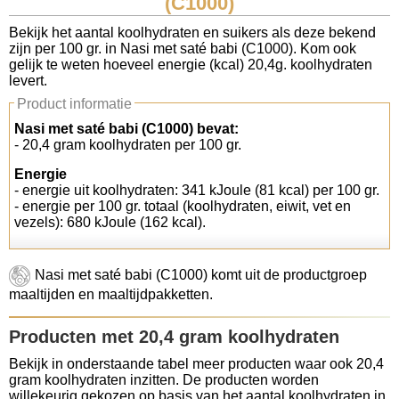
(C1000)
Koolhydraten tellen
Bekijk het aantal koolhydraten en suikers als deze bekend
zijn per 100 gr. in Nasi met saté babi (C1000). Kom ook
gelijk te weten hoeveel energie (kcal) 20,4g. koolhydraten
Links
levert.
Product informatie
Nasi met saté babi (C1000) bevat:
- 20,4 gram koolhydraten per 100 gr.
Energie
- energie uit koolhydraten: 341 kJoule (81 kcal) per 100 gr.
- energie per 100 gr. totaal (koolhydraten, eiwit, vet en
vezels): 680 kJoule (162 kcal).
Nasi met saté babi (C1000) komt uit de productgroep
maaltijden en maaltijdpakketten.
Producten met 20,4 gram koolhydraten
Bekijk in onderstaande tabel meer producten waar ook 20,4
gram koolhydraten inzitten. De producten worden
willekeurig gekozen op basis van het aantal koolhydraten in