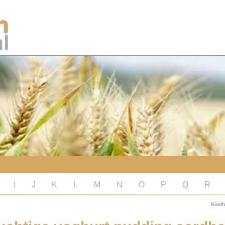
I
J
K
L
M
N
O
P
Q
R
Koolh