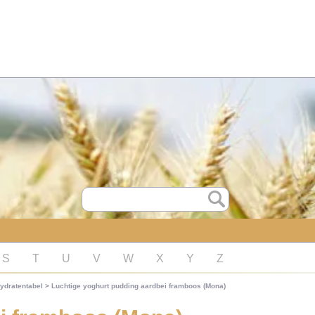
S
T
U
V
W
X
Y
Z
ydratentabel
>
Luchtige yoghurt pudding aardbei framboos (Mona)