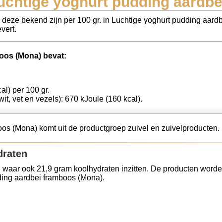
uchtige yoghurt pudding aardb
s deze bekend zijn per 100 gr. in Luchtige yoghurt pudding aar
vert.
oos (Mona) bevat:
al) per 100 gr.
wit, vet en vezels): 670 kJoule (160 kcal).
os (Mona) komt uit de productgroep zuivel en zuivelproducten.
draten
 waar ook 21,9 gram koolhydraten inzitten. De producten worde
ding aardbei framboos (Mona).