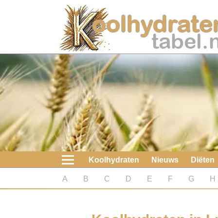
Home
Koolhydraten
Nieuws
Koolhydraatarme diëten
Boeken
Koolhydraten
Nieuws
Diëten
koolhydraatarme diëten
A
B
C
D
E
F
G
H
Diabetes test
Koolhydraten test