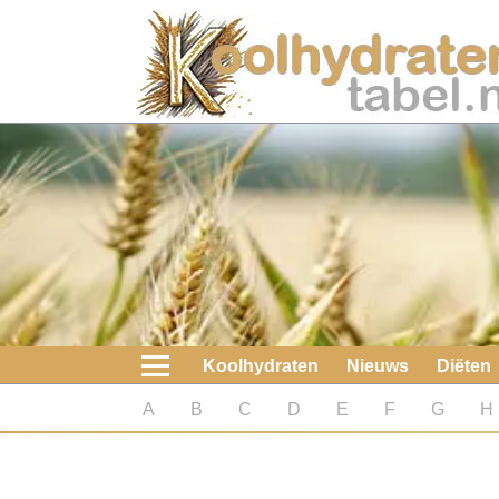
Home
Koolhydraten
Nieuws
Koolhydraatarme diëten
Boeken
Koolhydraten
Nieuws
Diëten
koolhydraatarme diëten
A
B
C
D
E
F
G
H
Diabetes test
Koolhydraten test