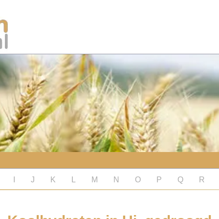
I
J
K
L
M
N
O
P
Q
R