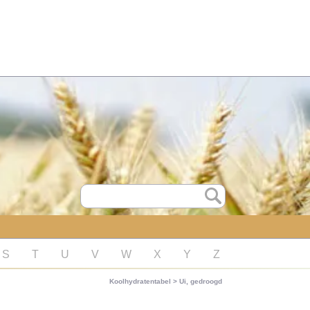
S
T
U
V
W
X
Y
Z
Koolhydratentabel
>
Ui, gedroogd