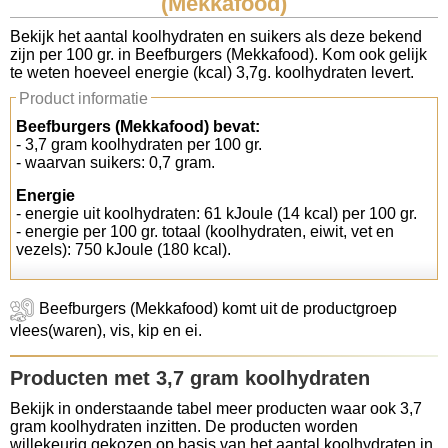
(Mekkafood)
Koolhydraten tellen
Bekijk het aantal koolhydraten en suikers als deze bekend
zijn per 100 gr. in Beefburgers (Mekkafood). Kom ook gelijk
te weten hoeveel energie (kcal) 3,7g. koolhydraten levert.
Links
Product informatie
Beefburgers (Mekkafood) bevat:
- 3,7 gram koolhydraten per 100 gr.
- waarvan suikers: 0,7 gram.
Energie
- energie uit koolhydraten: 61 kJoule (14 kcal) per 100 gr.
- energie per 100 gr. totaal (koolhydraten, eiwit, vet en
vezels): 750 kJoule (180 kcal).
Beefburgers (Mekkafood) komt uit de productgroep
vlees(waren), vis, kip en ei.
Producten met 3,7 gram koolhydraten
Bekijk in onderstaande tabel meer producten waar ook 3,7
gram koolhydraten inzitten. De producten worden
willekeurig gekozen op basis van het aantal koolhydraten in