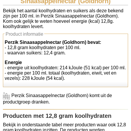
Sinaasappelnectar (Goldhorn)
Koolhydraten tellen
Bekijk het aantal koolhydraten en suikers als deze bekend
zijn per 100 ml. in Perzik Sinaasappelnectar (Goldhorn).
Kom ook gelijk te weten hoeveel energie (kcal) 12,8g.
Links
koolhydraten levert.
Product informatie
Perzik Sinaasappelnectar (Goldhorn) bevat:
- 12,8 gram koolhydraten per 100 ml.
- waarvan suikers: 12,4 gram.
Energie
- energie uit koolhydraten: 214 kJoule (51 kcal) per 100 ml.
- energie per 100 ml. totaal (koolhydraten, eiwit, vet en
vezels): 228 kJoule (54 kcal).
Perzik Sinaasappelnectar (Goldhorn) komt uit de
productgroep dranken.
Producten met 12,8 gram koolhydraten
Bekijk in onderstaande tabel meer producten waar ook 12,8
gram koolhydraten inzitten. De producten worden