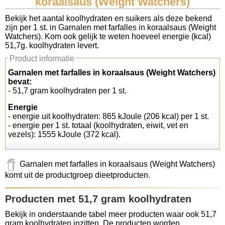
koraalsaus (Weight Watchers)
Koolhydraten tellen
Bekijk het aantal koolhydraten en suikers als deze bekend
zijn per 1 st. in Garnalen met farfalles in koraalsaus (Weight
Watchers). Kom ook gelijk te weten hoeveel energie (kcal)
Links
51,7g. koolhydraten levert.
Product informatie
Garnalen met farfalles in koraalsaus (Weight Watchers)
bevat:
- 51,7 gram koolhydraten per 1 st.
Energie
- energie uit koolhydraten: 865 kJoule (206 kcal) per 1 st.
- energie per 1 st. totaal (koolhydraten, eiwit, vet en
vezels): 1555 kJoule (372 kcal).
Garnalen met farfalles in koraalsaus (Weight Watchers)
komt uit de productgroep dieetproducten.
Producten met 51,7 gram koolhydraten
Bekijk in onderstaande tabel meer producten waar ook 51,7
gram koolhydraten inzitten. De producten worden