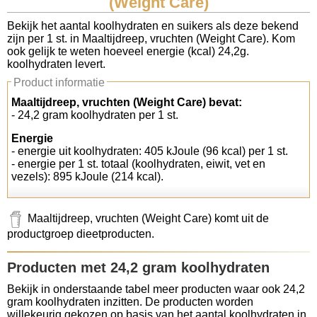
(Weight Care)
Koolhydraten tellen
Bekijk het aantal koolhydraten en suikers als deze bekend
zijn per 1 st. in Maaltijdreep, vruchten (Weight Care). Kom
ook gelijk te weten hoeveel energie (kcal) 24,2g.
Links
koolhydraten levert.
Product informatie
Maaltijdreep, vruchten (Weight Care) bevat:
- 24,2 gram koolhydraten per 1 st.
Energie
- energie uit koolhydraten: 405 kJoule (96 kcal) per 1 st.
- energie per 1 st. totaal (koolhydraten, eiwit, vet en
vezels): 895 kJoule (214 kcal).
Maaltijdreep, vruchten (Weight Care) komt uit de
productgroep dieetproducten.
Producten met 24,2 gram koolhydraten
Bekijk in onderstaande tabel meer producten waar ook 24,2
gram koolhydraten inzitten. De producten worden
willekeurig gekozen op basis van het aantal koolhydraten in