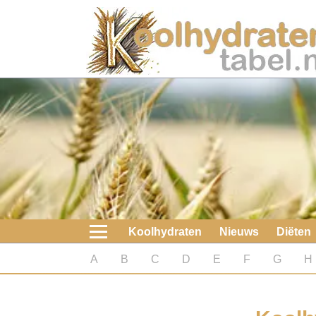
Home
Koolhydraten
Nieuws
Koolhydraatarme diëten
Boeken
Koolhydraten
Nieuws
Diëten
koolhydraatarme diëten
A
B
C
D
E
F
G
H
Diabetes test
Koolhydraten test