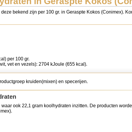
ydraten in Geraspte Kokos (Co
s deze bekend zijn per 100 gr. in Geraspte Kokos (Conimex). Ko
al) per 100 gr.
wit, vet en vezels): 2704 kJoule (655 kcal).
roductgroep kruiden(mixen) en specerijen.
draten
 waar ook 22,1 gram koolhydraten inzitten. De producten worde
imex).