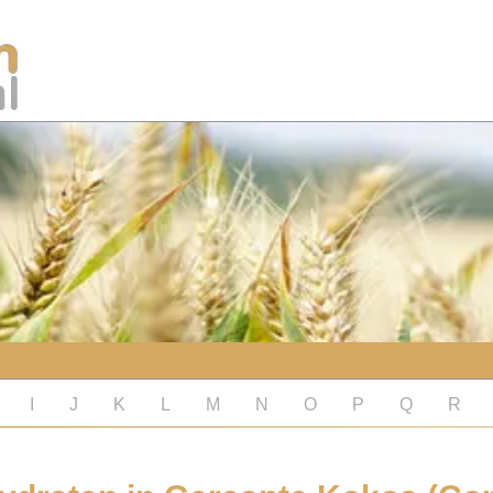
I
J
K
L
M
N
O
P
Q
R