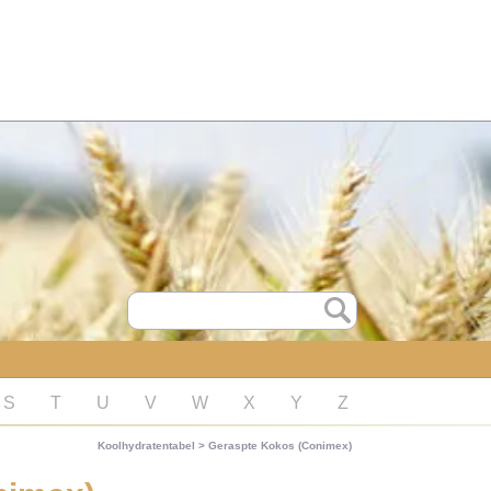
S
T
U
V
W
X
Y
Z
Koolhydratentabel
>
Geraspte Kokos (Conimex)