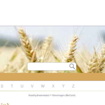
S
T
U
V
W
X
Y
Z
Koolhydratentabel
>
Uienringen (McCain)