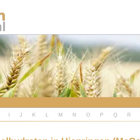
I
J
K
L
M
N
O
P
Q
R