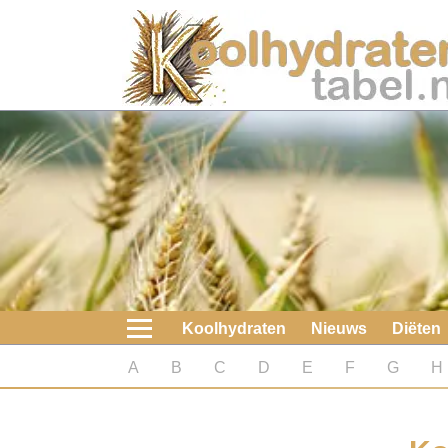
Home
Koolhydraten
Nieuws
Koolhydraatarme diëten
Boeken
Koolhydraten
Nieuws
Diëten
koolhydraatarme diëten
A
B
C
D
E
F
G
H
Diabetes test
Koolhydraten test